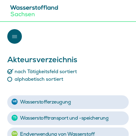
Zum Inhalt springen
Akteursverzeichnis
nach Tätigkeitsfeld sortiert
alphabetisch sortiert
Wasserstofferzeugung
WE
Wasserstofftransport und -speicherung
TS
Endverwendung von Wasserstoff
EW